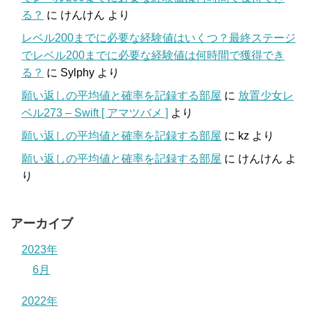
る？
に
けんけん
より
レベル200までに必要な経験値はいくつ？最終ステージ
でレベル200までに必要な経験値は何時間で獲得でき
る？
に
Sylphy
より
願い返しの平均値と確率を記録する部屋
に
放置少女レ
ベル273 – Swift [ アマツバメ ]
より
願い返しの平均値と確率を記録する部屋
に
kz
より
願い返しの平均値と確率を記録する部屋
に
けんけん
よ
り
アーカイブ
2023年
6月
2022年