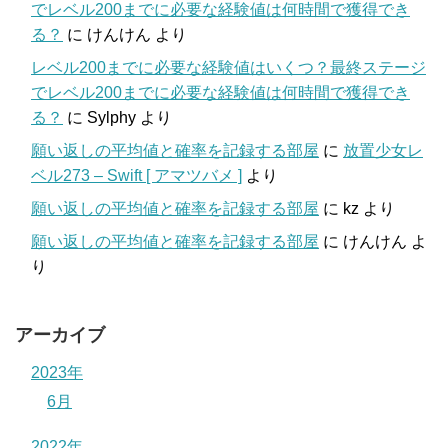
でレベル200までに必要な経験値は何時間で獲得でき
る？
に
けんけん
より
レベル200までに必要な経験値はいくつ？最終ステージ
でレベル200までに必要な経験値は何時間で獲得でき
る？
に
Sylphy
より
願い返しの平均値と確率を記録する部屋
に
放置少女レ
ベル273 – Swift [ アマツバメ ]
より
願い返しの平均値と確率を記録する部屋
に
kz
より
願い返しの平均値と確率を記録する部屋
に
けんけん
よ
り
アーカイブ
2023年
6月
2022年