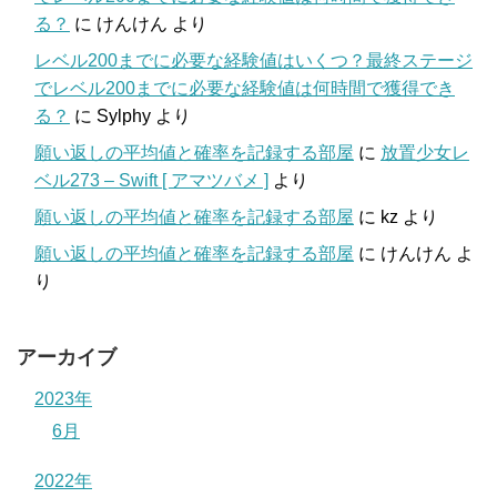
る？
に
けんけん
より
レベル200までに必要な経験値はいくつ？最終ステージ
でレベル200までに必要な経験値は何時間で獲得でき
る？
に
Sylphy
より
願い返しの平均値と確率を記録する部屋
に
放置少女レ
ベル273 – Swift [ アマツバメ ]
より
願い返しの平均値と確率を記録する部屋
に
kz
より
願い返しの平均値と確率を記録する部屋
に
けんけん
よ
り
アーカイブ
2023年
6月
2022年