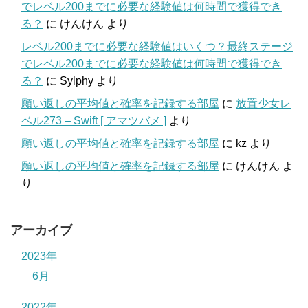
でレベル200までに必要な経験値は何時間で獲得でき
る？
に
けんけん
より
レベル200までに必要な経験値はいくつ？最終ステージ
でレベル200までに必要な経験値は何時間で獲得でき
る？
に
Sylphy
より
願い返しの平均値と確率を記録する部屋
に
放置少女レ
ベル273 – Swift [ アマツバメ ]
より
願い返しの平均値と確率を記録する部屋
に
kz
より
願い返しの平均値と確率を記録する部屋
に
けんけん
よ
り
アーカイブ
2023年
6月
2022年