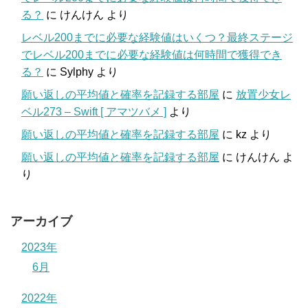
る？
に
けんけん
より
レベル200までに必要な経験値はいくつ？最終ステージ
でレベル200までに必要な経験値は何時間で獲得でき
る？
に
Sylphy
より
願い返しの平均値と確率を記録する部屋
に
放置少女レ
ベル273 – Swift [ アマツバメ ]
より
願い返しの平均値と確率を記録する部屋
に
kz
より
願い返しの平均値と確率を記録する部屋
に
けんけん
よ
り
アーカイブ
2023年
6月
2022年