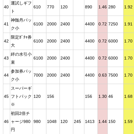
運試しギフ
40
610
770
120
890
1.46
280
1.92
ト
神髄丹パッ
41
6100
2000
2400
4400
0.72
7250
1.91
ク小
限定ｶﾞﾁｬ券
42
6100
2000
2400
4400
0.72
6000
1.70
大
絆の水引小
43
6100
2000
2400
4400
0.72
6000
1.70
束
参加券パッ
44
7000
2000
2400
4400
0.63
7500
1.70
ク小
スーパーギ
45
フトパック
120
156
156
1.30
46
1.68
※
初回2倍チ
46
ャージ980
980
1048
120
245
1413
1.44
150
1.59
円