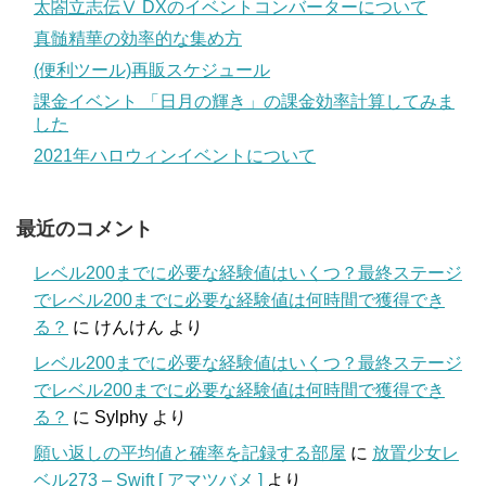
太閤立志伝Ⅴ DXのイベントコンバーターについて
真髄精華の効率的な集め方
(便利ツール)再販スケジュール
課金イベント 「日月の輝き」の課金効率計算してみま
した
2021年ハロウィンイベントについて
最近のコメント
レベル200までに必要な経験値はいくつ？最終ステージ
でレベル200までに必要な経験値は何時間で獲得でき
る？
に
けんけん
より
レベル200までに必要な経験値はいくつ？最終ステージ
でレベル200までに必要な経験値は何時間で獲得でき
る？
に
Sylphy
より
願い返しの平均値と確率を記録する部屋
に
放置少女レ
ベル273 – Swift [ アマツバメ ]
より