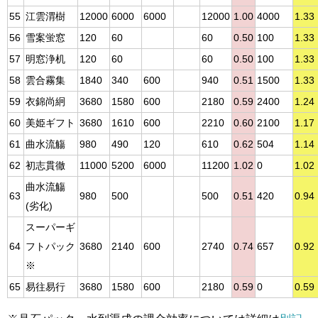
55
江雲渭樹
12000
6000
6000
12000
1.00
4000
1.33
56
雪案蛍窓
120
60
60
0.50
100
1.33
57
明窓浄机
120
60
60
0.50
100
1.33
58
雲合霧集
1840
340
600
940
0.51
1500
1.33
59
衣錦尚絅
3680
1580
600
2180
0.59
2400
1.24
60
美姫ギフト
3680
1610
600
2210
0.60
2100
1.17
61
曲水流觴
980
490
120
610
0.62
504
1.14
62
初志貫徹
11000
5200
6000
11200
1.02
0
1.02
曲水流觴
63
980
500
500
0.51
420
0.94
(劣化)
スーパーギ
64
フトパック
3680
2140
600
2740
0.74
657
0.92
※
65
易往易行
3680
1580
600
2180
0.59
0
0.59