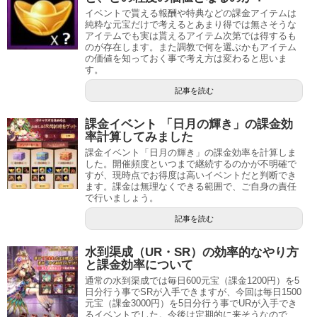
イベントで貰える報酬や特典などの課金アイテムは
純粋な元宝だけで考えるとあまり得では無さそうな
アイテムでも実は貰えるアイテム次第では得するも
のが存在します。また調教で何を選ぶかもアイテム
の価値を知っておく事で考え方は変わると思いま
す。
記事を読む
課金イベント 「日月の輝き」の課金効
率計算してみました
課金イベント「日月の輝き」の課金効率を計算しま
した。開催頻度といつまで継続するのかが不明確で
すが、現時点でお得度は高いイベントだと判断でき
ます。課金は無理なくできる範囲で、ご自身の責任
で行いましょう。
記事を読む
水到渠成（UR・SR）の効率的なやり方
と課金効率について
通常の水到渠成では毎日600元宝（課金1200円）を5
日分行う事でSRが入手できますが、今回は毎日1500
元宝（課金3000円）を5日分行う事でURが入手でき
るイベントでした。今後は定期的に来そうなので、