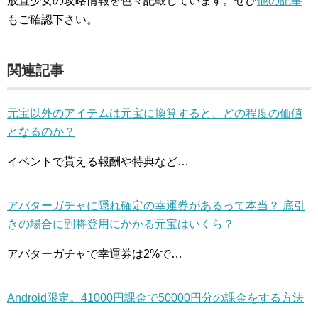
放置少女の攻略情報を色々記載しています。ぜひ
他の記事
もご確認下さい。
関連記事
元宝以外のアイテムは元宝に換算すると、どの程度の価値
となるのか？
イベントで貰える報酬や特典など…
アバターガチャに隠れ確定の幸運券があるって本当？ 底引
きの場合に副将登用にかかる元宝はいくら？
アバターガチャで幸運券は2%で…
Android限定。41000円課金で50000円分の課金をする方法