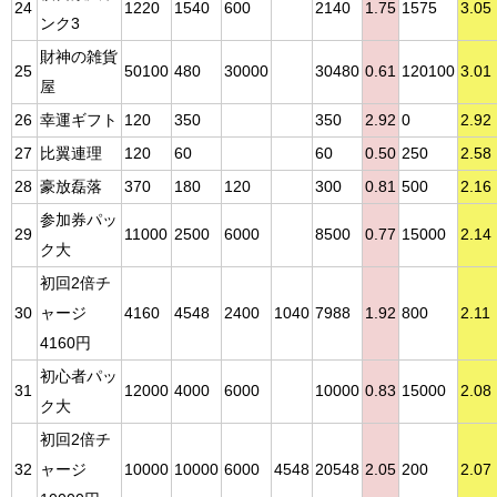
24
1220
1540
600
2140
1.75
1575
3.05
ンク3
財神の雑貨
25
50100
480
30000
30480
0.61
120100
3.01
屋
26
幸運ギフト
120
350
350
2.92
0
2.92
27
比翼連理
120
60
60
0.50
250
2.58
28
豪放磊落
370
180
120
300
0.81
500
2.16
参加券パッ
29
11000
2500
6000
8500
0.77
15000
2.14
ク大
初回2倍チ
30
ャージ
4160
4548
2400
1040
7988
1.92
800
2.11
4160円
初心者パッ
31
12000
4000
6000
10000
0.83
15000
2.08
ク大
初回2倍チ
32
ャージ
10000
10000
6000
4548
20548
2.05
200
2.07