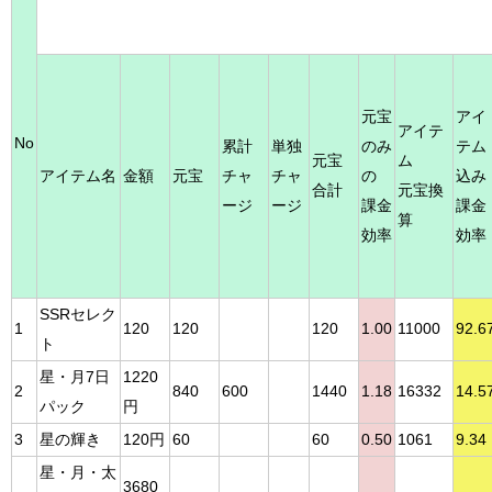
元宝
アイ
アイテ
No
累計
単独
のみ
テム
元宝
ム
アイテム名
金額
元宝
チャ
チャ
の
込み
合計
元宝換
ージ
ージ
課金
課金
算
効率
効率
SSRセレク
1
120
120
120
1.00
11000
92.6
ト
星・月7日
1220
2
840
600
1440
1.18
16332
14.5
パック
円
3
星の輝き
120円
60
60
0.50
1061
9.34
星・月・太
3680