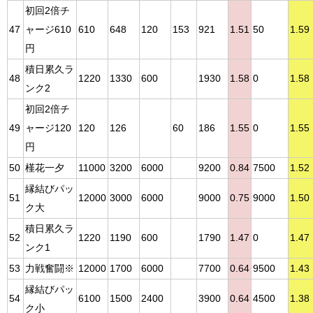
初回2倍チ
47
ャージ610
610
648
120
153
921
1.51
50
1.59
円
積日累久ラ
48
1220
1330
600
1930
1.58
0
1.58
ンク2
初回2倍チ
49
ャージ120
120
126
60
186
1.55
0
1.55
円
50
槿花一夕
11000
3200
6000
9200
0.84
7500
1.52
縁結びパッ
51
12000
3000
6000
9000
0.75
9000
1.50
ク大
積日累久ラ
52
1220
1190
600
1790
1.47
0
1.47
ンク1
53
力戦奮闘※
12000
1700
6000
7700
0.64
9500
1.43
縁結びパッ
54
6100
1500
2400
3900
0.64
4500
1.38
ク小