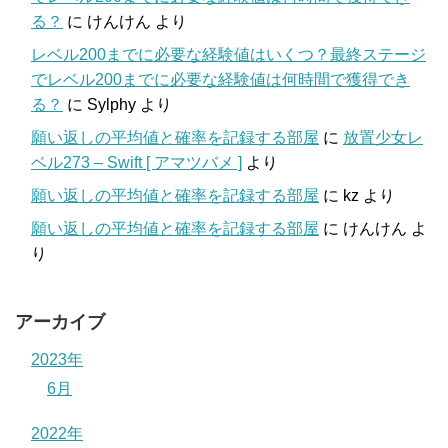
る？
に
けんけん
より
レベル200までに必要な経験値はいくつ？最終ステージ
でレベル200までに必要な経験値は何時間で獲得でき
る？
に
Sylphy
より
願い返しの平均値と確率を記録する部屋
に
放置少女レ
ベル273 – Swift [ アマツバメ ]
より
願い返しの平均値と確率を記録する部屋
に
kz
より
願い返しの平均値と確率を記録する部屋
に
けんけん
よ
り
アーカイブ
2023年
6月
2022年