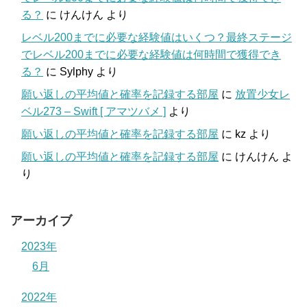
る？
に
けんけん
より
レベル200までに必要な経験値はいくつ？最終ステージ
でレベル200までに必要な経験値は何時間で獲得でき
る？
に
Sylphy
より
願い返しの平均値と確率を記録する部屋
に
放置少女レ
ベル273 – Swift [ アマツバメ ]
より
願い返しの平均値と確率を記録する部屋
に
kz
より
願い返しの平均値と確率を記録する部屋
に
けんけん
よ
り
アーカイブ
2023年
6月
2022年