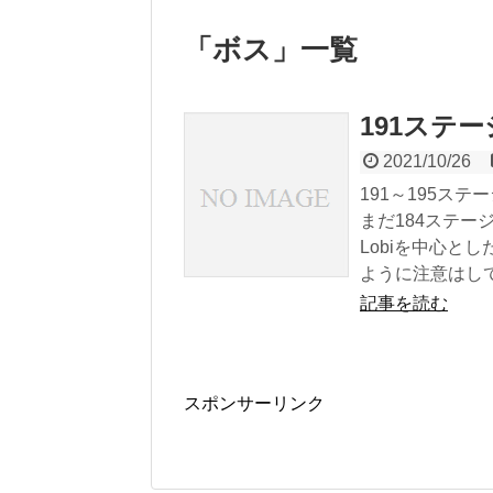
「
ボス
」
一覧
191ステ
2021/10/26
191～195ス
まだ184ステ
Lobiを中心と
ように注意はし
記事を読む
スポンサーリンク