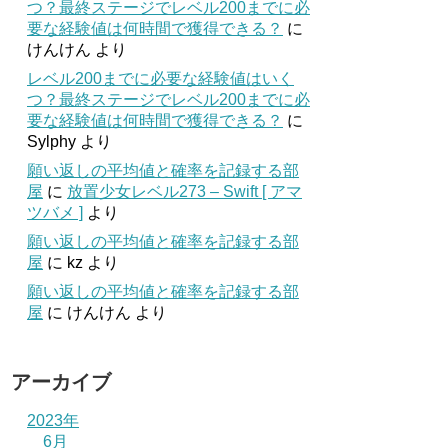
つ？最終ステージでレベル200までに必
要な経験値は何時間で獲得できる？
に
けんけん
より
レベル200までに必要な経験値はいく
つ？最終ステージでレベル200までに必
要な経験値は何時間で獲得できる？
に
Sylphy
より
願い返しの平均値と確率を記録する部
屋
に
放置少女レベル273 – Swift [ アマ
ツバメ ]
より
願い返しの平均値と確率を記録する部
屋
に
kz
より
願い返しの平均値と確率を記録する部
屋
に
けんけん
より
アーカイブ
2023年
6月