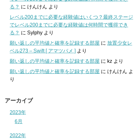
る？
に
けんけん
より
レベル200までに必要な経験値はいくつ？最終ステージ
でレベル200までに必要な経験値は何時間で獲得でき
る？
に
Sylphy
より
願い返しの平均値と確率を記録する部屋
に
放置少女レ
ベル273 – Swift [ アマツバメ ]
より
願い返しの平均値と確率を記録する部屋
に
kz
より
願い返しの平均値と確率を記録する部屋
に
けんけん
よ
り
アーカイブ
2023年
6月
2022年