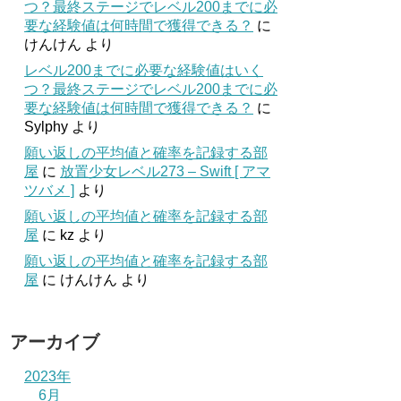
つ？最終ステージでレベル200までに必
要な経験値は何時間で獲得できる？
に
けんけん
より
レベル200までに必要な経験値はいく
つ？最終ステージでレベル200までに必
要な経験値は何時間で獲得できる？
に
Sylphy
より
願い返しの平均値と確率を記録する部
屋
に
放置少女レベル273 – Swift [ アマ
ツバメ ]
より
願い返しの平均値と確率を記録する部
屋
に
kz
より
願い返しの平均値と確率を記録する部
屋
に
けんけん
より
アーカイブ
2023年
6月