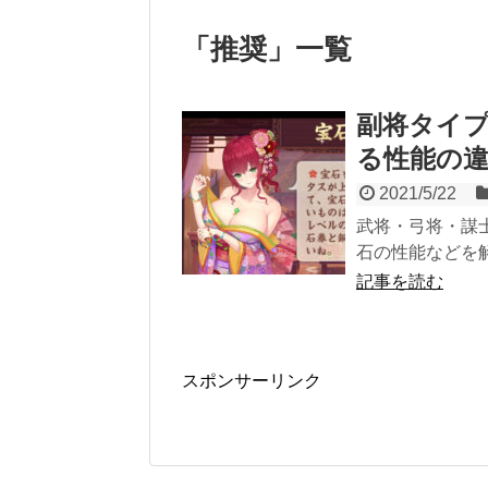
「
推奨
」
一覧
副将タイ
る性能の
2021/5/22
武将・弓将・謀
石の性能などを
記事を読む
スポンサーリンク