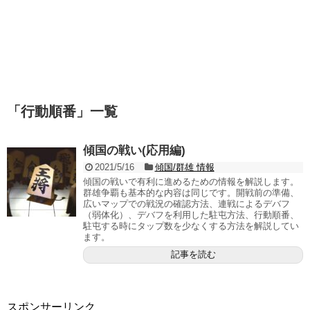
「
行動順番
」
一覧
傾国の戦い(応用編)
2021/5/16
傾国/群雄 情報
傾国の戦いで有利に進めるための情報を解説します。
群雄争覇も基本的な内容は同じです。開戦前の準備、
広いマップでの戦況の確認方法、連戦によるデバフ
（弱体化）、デバフを利用した駐屯方法、行動順番、
駐屯する時にタップ数を少なくする方法を解説してい
ます。
記事を読む
スポンサーリンク