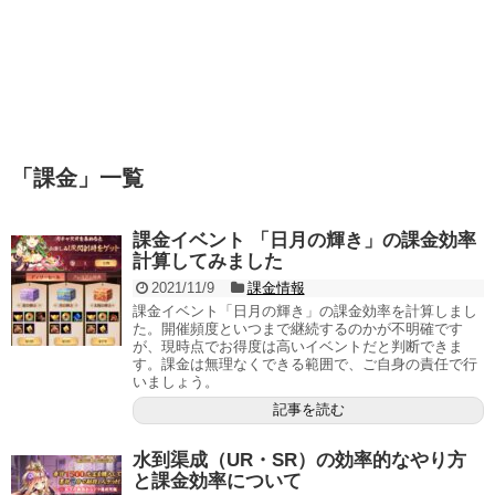
「
課金
」
一覧
課金イベント 「日月の輝き」の課金効率
計算してみました
2021/11/9
課金情報
課金イベント「日月の輝き」の課金効率を計算しまし
た。開催頻度といつまで継続するのかが不明確です
が、現時点でお得度は高いイベントだと判断できま
す。課金は無理なくできる範囲で、ご自身の責任で行
いましょう。
記事を読む
水到渠成（UR・SR）の効率的なやり方
と課金効率について