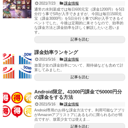
2021/7/23
課金情報
通常の水到渠成では毎日600元宝（課金1200円）を5日
分行う事でSRが入手できますが、今回は毎日1500元
宝（課金3000円）を5日分行う事でURが入手できるイ
ベントでした。今後は定期的に来そうなので、効率的
な課金方法と課金効率を詳しく解説したいと思いま
す。
記事を読む
課金効率ランキング
2021/5/16
課金情報
放置少女の課金効率について、期待値なども含めて計
算してみました。
記事を読む
Android限定。41000円課金で50000円分
の課金をする方法
2021/5/16
課金情報
Android専用のお得な課金方法です。利用可能なアプリ
がAmazonアプリストアにあるものに限られるのが弱
点ですが、放置少女では使えま...
記事を読む