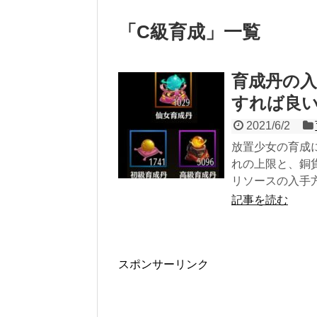
「
C級育成
」
一覧
育成丹の入
すれば良
2021/6/2
放置少女の育成に
れの上限と、銅
リソースの入手
記事を読む
スポンサーリンク