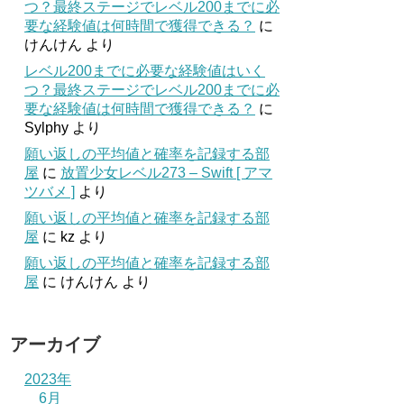
つ？最終ステージでレベル200までに必
要な経験値は何時間で獲得できる？
に
けんけん
より
レベル200までに必要な経験値はいく
つ？最終ステージでレベル200までに必
要な経験値は何時間で獲得できる？
に
Sylphy
より
願い返しの平均値と確率を記録する部
屋
に
放置少女レベル273 – Swift [ アマ
ツバメ ]
より
願い返しの平均値と確率を記録する部
屋
に
kz
より
願い返しの平均値と確率を記録する部
屋
に
けんけん
より
アーカイブ
2023年
6月