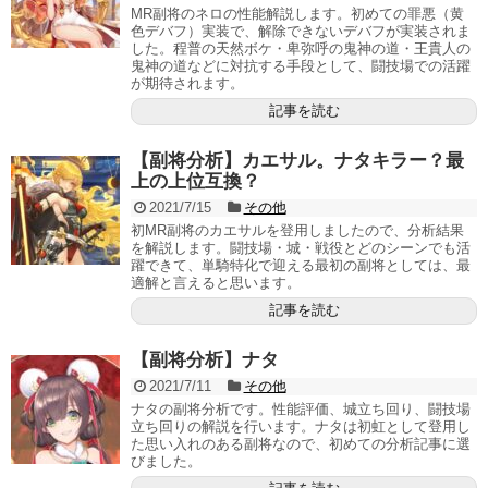
MR副将のネロの性能解説します。初めての罪悪（黄
色デバフ）実装で、解除できないデバフが実装されま
した。程普の天然ボケ・卑弥呼の鬼神の道・王貴人の
鬼神の道などに対抗する手段として、闘技場での活躍
が期待されます。
記事を読む
【副将分析】カエサル。ナタキラー？最
上の上位互換？
2021/7/15
その他
初MR副将のカエサルを登用しましたので、分析結果
を解説します。闘技場・城・戦役とどのシーンでも活
躍できて、単騎特化で迎える最初の副将としては、最
適解と言えると思います。
記事を読む
【副将分析】ナタ
2021/7/11
その他
ナタの副将分析です。性能評価、城立ち回り、闘技場
立ち回りの解説を行います。ナタは初虹として登用し
た思い入れのある副将なので、初めての分析記事に選
びました。