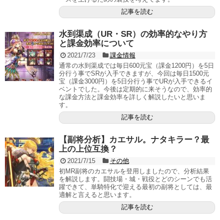
記事を読む
水到渠成（UR・SR）の効率的なやり方
と課金効率について
2021/7/23
課金情報
通常の水到渠成では毎日600元宝（課金1200円）を5日
分行う事でSRが入手できますが、今回は毎日1500元
宝（課金3000円）を5日分行う事でURが入手できるイ
ベントでした。今後は定期的に来そうなので、効率的
な課金方法と課金効率を詳しく解説したいと思いま
す。
記事を読む
【副将分析】カエサル。ナタキラー？最
上の上位互換？
2021/7/15
その他
初MR副将のカエサルを登用しましたので、分析結果
を解説します。闘技場・城・戦役とどのシーンでも活
躍できて、単騎特化で迎える最初の副将としては、最
適解と言えると思います。
記事を読む