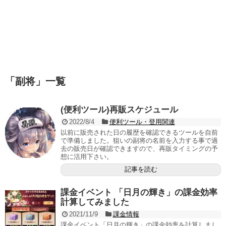
「
副将
」
一覧
(便利ツール)再販スケジュール
2022/8/4
便利ツール・登用関連
以前に販売された日の履歴を確認できるツールを自前
で準備しました。狙いの副将の名前を入力する事で過
去の販売日が確認できますので、再販タイミングの予
想に活用下さい。
記事を読む
課金イベント 「日月の輝き」の課金効率
計算してみました
2021/11/9
課金情報
課金イベント「日月の輝き」の課金効率を計算しまし