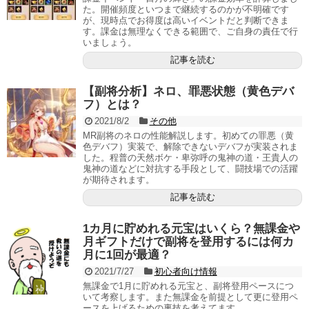
た。開催頻度といつまで継続するのかが不明確です
が、現時点でお得度は高いイベントだと判断できま
す。課金は無理なくできる範囲で、ご自身の責任で行
いましょう。
記事を読む
【副将分析】ネロ、罪悪状態（黄色デバ
フ）とは？
2021/8/2
その他
MR副将のネロの性能解説します。初めての罪悪（黄
色デバフ）実装で、解除できないデバフが実装されま
した。程普の天然ボケ・卑弥呼の鬼神の道・王貴人の
鬼神の道などに対抗する手段として、闘技場での活躍
が期待されます。
記事を読む
1カ月に貯めれる元宝はいくら？無課金や
月ギフトだけで副将を登用するには何カ
月に1回が最適？
2021/7/27
初心者向け情報
無課金で1月に貯めれる元宝と、副将登用ペースにつ
いて考察します。また無課金を前提として更に登用ペ
ースを上げるための裏技を考えてます。