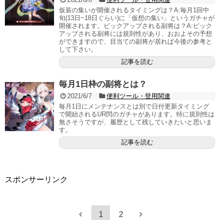
仮装の集いが開催されるタイミングは？A:毎月1回中
旬(13日~18日ぐらい)に「仮想の集い」というガチャが
開催されます。ピックアップされる副将は？A:ピック
アップされる副将には規則性があり、おおよその予想
ができますので、目当ての副将が居れば今後の参考と
して下さい。
記事を読む
毎月1日枠の副将とは？
2021/6/7
便利ツール・登用関連
毎月1日にメンテナンスとは別で日付更新タイミング
で開始されるUR閃のガチャがあります。特に規則性は
無さそうですが、履歴として残していきたいと思いま
す。
記事を読む
スポンサーリンク
1
2