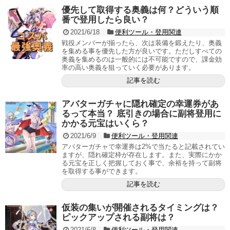
優先して取得する奥義は何？どういう順
番で登用したら良い？
2021/6/18
便利ツール・登用関連
戦役メンバーが揃ったら、次は装備を鍛えたり、奥義
を集める事を優先した方が良いです。ただしすべての
奥義を集めるのは一般的には不可能ですので、課金効
率の高い奥義を狙っていく必要があります。
記事を読む
アバターガチャに隠れ確定の幸運券があ
るって本当？ 底引きの場合に副将登用に
かかる元宝はいくら？
2021/6/9
便利ツール・登用関連
アバターガチャで幸運券は2%で当たると記載されてい
ますが、隠れ確定枠が存在します。また、実際にかか
る元宝を正しく把握しておく事で、余裕を持って副将
を取得する事ができます。
記事を読む
仮装の集いが開催されるタイミングは？
ピックアップされる副将は？
2021/6/8
便利ツール・登用関連