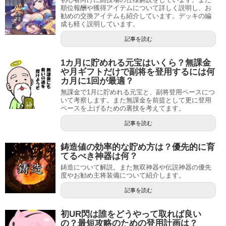
順位報酬や獲得アイテムについて詳しく説明し、お
勧めの交換アイテムも紹介しています。デッキの編
成も軽く説明しています。
記事を読む
1カ月に貯めれる元宝はいくら？無課金
や月ギフトだけで副将を登用するには何
カ月に1回が最適？
無課金で1月に貯めれる元宝と、副将登用ペースにつ
いて考察します。また無課金を前提として更に登用
ペースを上げるための裏技を考えてます。
記事を読む
鋳造値の効率的な貯め方は？優先的に育
てるべき神器は何？
鋳造について解説。また無双神器や伝説神器の優先
度やお勧め主将装備について紹介します。
記事を読む
初UR閃は誰をどうやって取れば良い
の？最短攻略のための登用計画は？