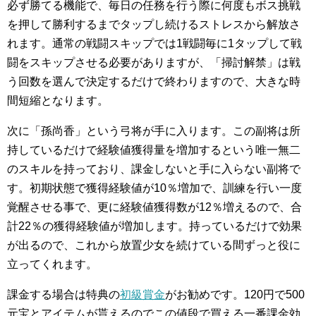
必ず勝てる機能で、毎日の任務を行う際に何度もボス挑戦
を押して勝利するまでタップし続けるストレスから解放さ
れます。通常の戦闘スキップでは1戦闘毎に1タップして戦
闘をスキップさせる必要がありますが、「掃討解禁」は戦
う回数を選んで決定するだけで終わりますので、大きな時
間短縮となります。
次に「孫尚香」という弓将が手に入ります。この副将は所
持しているだけで経験値獲得量を増加するという唯一無二
のスキルを持っており、課金しないと手に入らない副将で
す。初期状態で獲得経験値が10％増加で、訓練を行い一度
覚醒させる事で、更に経験値獲得数が12％増えるので、合
計22％の獲得経験値が増加します。持っているだけで効果
が出るので、これから放置少女を続けている間ずっと役に
立ってくれます。
課金する場合は特典の
初級賞金
がお勧めです。120円で500
元宝とアイテムが貰えるのでこの値段で買える一番課金効