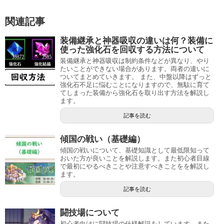
関連記事
装備継承と神器吸収の違いは何？装備に
使った強化石を回収する方法について
装備継承と神器吸収は制約条件などが異なり、やり
たいことができない場合があります。両者の違いに
ついてまとめていきます。 また、中盤以降はずっと
強化石不足に悩むことになりますので、無駄に育て
てしまった装備から強化石を取り出す方法を解説し
ます。
記事を読む
傾国の戦い（基礎編）
傾国の戦いについて、基礎知識として最低限知って
おいた方が良いことを解説します。また初心者目線
で最初にやるべきことや注意すべきことをを解説し
ます。
記事を読む
闘技場について
初心者向けに闘技場の仕様解説をしています。また