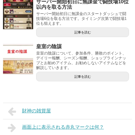
サーバー開始初日に無課金で闘技場10位
以内を取る方法
サーバー開始初日に無課金のスタートダッシュで闘
技場6位を取る方法です。タイミング次第で闘技場1
位も狙えます。
記事を読む
皇室の陰謀
皇室の陰謀について、参加条件、勝敗のポイント、
デイリー報酬、シーズン報酬、ショップラインナッ
プとお勧めアイテム、お勧めしないアイテムなどを
解説していきます。
記事を読む
財神の雑貨屋
画面上に表示される赤丸マークは何？