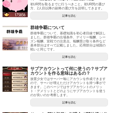
初UR閃を取るまでに行うべきこと。初UR閃の選び
方、2人目以降の副将の選び方を説明してきます。
記事を読む
群雄争覇について
群雄争覇について、基礎知識を初心者目線で解説し
ました。群雄争覇の出場条件、デイリー報酬、シー
ズン報酬、宣戦での注意点、報酬受け取り条件など
基本部分はすべて記載しました。応用部分は傾国の
戦いと同じです。
記事を読む
サブアカウントって何に使うの？サブア
カウントを作る意味はあるの？
放置少女ではサーバー毎にアカウンを作成できます
ので、サーバが増えただけアカウントを持つ事がで
きます。このページではサブアカウントのメリッ
ト・デメリットとどのようにサブアカウントを使う
のが良いのか考察します。
記事を読む