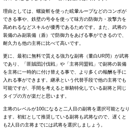
理由としては、螺旋斬を使った眩暈ループなどのコンボが
できる事や、鉄壁の号令を使って味方の防御力・攻撃力を
高めれるなどスキルが優秀であるためです。また、武将の
装備のみ副装備（盾）で防御力をあげる事ができるので、
耐久力も他の主将に比べて高いです。
更に、最初に無料で貰える強力な副将（董白UR閃）が武将
であり、「匪賊団討伐戦」や「主将同盟戦」で副将の装備
を主将に一時的に付け替える事で、より多くの報酬を手に
入れる事ができます。継承という代替手段で他の主将でも
可能ですが、手間を考えると単騎特化している副将と同じ
タイプの方が楽だと思います。
主将のレベルが100になると二人目の副将を選択可能となり
ます。初虹として推奨している副将も武将なので、遅くと
も2人目の主将までには武将を選択しましょう。