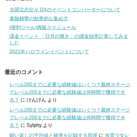
太閤立志伝Ⅴ DXのイベントコンバーターについて
真髄精華の効率的な集め方
(便利ツール)再販スケジュール
課金イベント 「日月の輝き」の課金効率計算してみま
した
2021年ハロウィンイベントについて
最近のコメント
レベル200までに必要な経験値はいくつ？最終ステージ
でレベル200までに必要な経験値は何時間で獲得でき
る？
に
けんけん
より
レベル200までに必要な経験値はいくつ？最終ステージ
でレベル200までに必要な経験値は何時間で獲得でき
る？
に
Sylphy
より
願い返しの平均値と確率を記録する部屋
に
放置少女レ