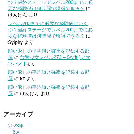
つ？最終ステージでレベル200までに必
要な経験値は何時間で獲得できる？
に
けんけん
より
レベル200までに必要な経験値はいく
つ？最終ステージでレベル200までに必
要な経験値は何時間で獲得できる？
に
Sylphy
より
願い返しの平均値と確率を記録する部
屋
に
放置少女レベル273 – Swift [ アマ
ツバメ ]
より
願い返しの平均値と確率を記録する部
屋
に
kz
より
願い返しの平均値と確率を記録する部
屋
に
けんけん
より
アーカイブ
2023年
6月