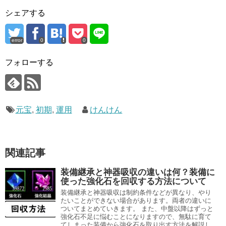
シェアする
error
0
0
フォローする
元宝
,
初期
,
運用
けんけん
関連記事
装備継承と神器吸収の違いは何？装備に
使った強化石を回収する方法について
装備継承と神器吸収は制約条件などが異なり、やり
たいことができない場合があります。両者の違いに
ついてまとめていきます。 また、中盤以降はずっと
強化石不足に悩むことになりますので、無駄に育て
てしまった装備から強化石を取り出す方法を解説し