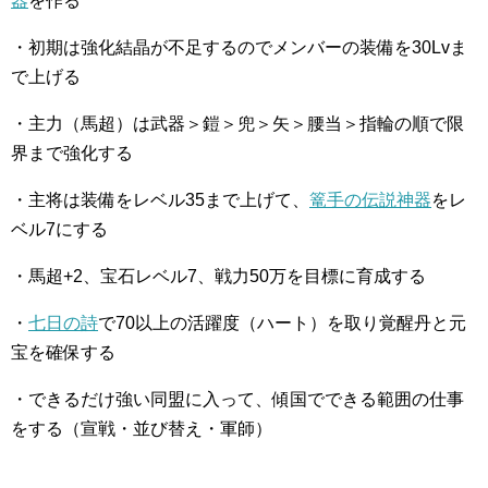
器
を作る
・初期は強化結晶が不足するのでメンバーの装備を30Lvま
で上げる
・主力（馬超）は武器＞鎧＞兜＞矢＞腰当＞指輪の順で限
界まで強化する
・主将は装備をレベル35まで上げて、
篭手の伝説神器
をレ
ベル7にする
・馬超+2、宝石レベル7、戦力50万を目標に育成する
・
七日の詩
で70以上の活躍度（ハート）を取り覚醒丹と元
宝を確保する
・できるだけ強い同盟に入って、傾国でできる範囲の仕事
をする（宣戦・並び替え・軍師）