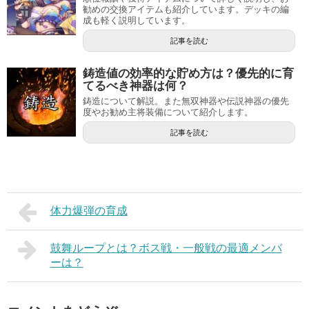
勧めの交換アイテムも紹介しています。デッキの編
成も軽く説明しています。
記事を読む
鋳造値の効率的な貯め方は？優先的に育
てるべき神器は何？
鋳造について解説。また無双神器や伝説神器の優先
度やお勧め主将装備について紹介します。
記事を読む
体力爆弾の育成
鼓舞ループとは？ボス戦・一般戦の最適メンバ
ーは？