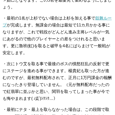
＞妲己となります。この5名を最優先で集めるようにしまし
ょう。
・最初の1名が上杉でない場合は上杉を加える事で
鼓舞ルー
プ
が完成します。無課金の場合は最短で11カ月かかる事に
なりますが、これで戦役がどんどん進み主将レベルが一気
にあがるので他のプレイヤーとの差をつけれると思いま
す。更に魯班(虹)を取ると破甲を4名にばらまけて一般戦が
安定します。
・次にトウ艾を取る事で最後のボスの憤怒狂乱の反射で更
にステージを進める事ができます。楊貴妃も取った方が進
むのですが、最初無料配布されて、正月に1万円課金の報酬
になったきり登場していません。（元が無料配布だったの
で紅翡翠に並ぶかと思い、関羽を取ってしまった事が今で
も悔やまれます( ﾉД`)ｼｸｼｸ…）
・最初にナタ・最上を取らなかった場合は、この段階で取