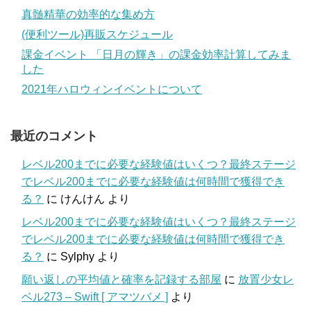
真髄精華の効率的な集め方
(便利ツール)再販スケジュール
課金イベント 「日月の輝き」の課金効率計算してみま
した
2021年ハロウィンイベントについて
最近のコメント
レベル200までに必要な経験値はいくつ？最終ステージ
でレベル200までに必要な経験値は何時間で獲得でき
る？
に
けんけん
より
レベル200までに必要な経験値はいくつ？最終ステージ
でレベル200までに必要な経験値は何時間で獲得でき
る？
に
Sylphy
より
願い返しの平均値と確率を記録する部屋
に
放置少女レ
ベル273 – Swift [ アマツバメ ]
より