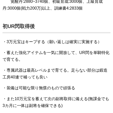
覚醒丹:2880~3740個、初級育成:3000個、上級育成
丹:3000個(戦力200万)以上、訓練書4:2833個
初UR閃取得後
・3万元宝はキープする（願い返しは確実に実施する）
・蓄えた強化アイテムを一気に開放して、UR閃を単騎特化
で育てる。
・専属武器は最高レベルまで育てる。足らない部分は鍛造
工房40連で補っても良い
・装備は可能な限り無償のもので頑張る
・また10万元宝を蓄えて次の副将取得に備える(無課金でも
3カ月に一体は副将を確保できる)