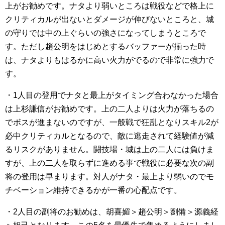
上がお勧めです。ナタより弱いところは戦役などで格上に
クリティカルが出ないとダメージが伸びないところと、城
の守りでは中の上ぐらいの強さになってしまうところで
す。ただし趙公明をはじめとするバッファーが揃った時
は、ナタよりもはるかに高い火力がでるので非常に強力で
す。
・1人目の登用でナタと最上がタイミング合わなかった場合
は上杉謙信がお勧めです。上の二人よりは火力が落ちるの
でボスが進まないのですが、一般戦で狂乱となりスキル2が
必中クリティカルとなるので、敵に逃走されて経験値が減
るリスクがありません。闘技場・城は上の二人には負けま
すが、上の二人を取らずに進める事で戦役に必要な次の副
将の登用は早まります。対人がナタ・最上より弱いのでモ
チベーション維持できるかが一番の心配点です。
・2人目の副将のお勧めは、胡喜媚＞趙公明＞劉備＞源義経