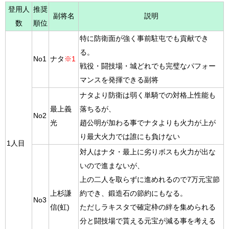
登用人
推奨
副将名
説明
数
順位
特に防衛面が強く事前駐屯でも貢献でき
る。
No1
ナタ
※1
戦役・闘技場・城どれでも完璧なパフォー
マンスを発揮できる副将
ナタより防衛は弱く単騎での対格上性能も
最上義
落ちるが、
No2
光
趙公明が加わる事でナタよりも火力が上が
り最大火力では誰にも負けない
1人目
対人はナタ・最上に劣りボスも火力が出な
いので進まないが、
上の二人を取らずに進めれるので7万元宝節
上杉謙
約でき、鍛造石の節約にもなる。
No3
信(虹)
ただしラキスタで確定枠の絆を集められる
分と闘技場で貰える元宝が減る事を考える