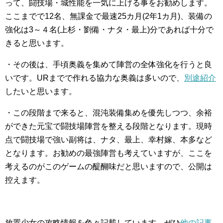
って、闘技場・城性能を一気に上げる事をお勧めします。
ここまでで12名、無課金で最速25カ月(2年1カ月)、装備の
強化は3～４名(上杉・劉備・ナタ・最上)分であれば十分で
きると思います。
・その後は、手頃奥義を集めて陣営の全体強化を行うと良
いです。URまでで作れる協力な奥義は多いので、
別途紹介
したいと思います。
・この段階まで来ると、混沌装備集めを優先しつつ、余裕
ができた元宝で闘技場陣営を整える段階となります。現時
点で闘技場で強い副将は、ナタ、最上、幸村嫁、本多など
となります。お勧めの最強陣営も考えていますが、ここを
考えるのがこのゲームの醍醐味だと思いますので、公開は
控えます。
放置少女の攻略情報を色々記載しています。ぜひ
他の記事