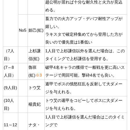
趙公明が居れば十分な耐久性と火力が見込
める。
畜力での火力アップ・デバフ耐性アップが
嬉しい。
No5
妲己(虹)
ラキスタで確定枠集めてから登用した方が
良いので優先度は1番低い
（7人
上杉謙
1人目で上杉謙信以外を選んだ場合は、この
目）
信(虹)
タイミングで上杉謙信を登用する。
(7～8
魯班
破甲4名キャラの獲得で一般戦を更に高いス
人目）
(虹)
※3
テージで周回可能。撃砕4名でも良い。
遁甲でボスの憤怒狂乱を反射して大ダメー
(9人目)
トウ艾
ジを与えれる。
(10人
トウ艾の遁甲をコピーしてボスに大ダメー
楊貴妃
目)
ジを与えられる。
1人目で上杉謙信を選んだ場合はこのタイミ
11～12
ナタ・
ングで