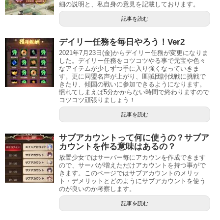
細の説明と、私自身の意見を記載しております。
記事を読む
デイリー任務を毎日やろう！Ver2
2021年7月23日(金)からデイリー任務が変更になりま
した。デイリー任務をコツコツやる事で元宝や色々
なアイテムが少しずつ手に入り強くなっていきま
す。更に同盟名声が上がり、匪賊団討伐戦に挑戦で
きたり、傾国の戦いに参加できるようになります。
慣れてしまえば5分かからない時間で終わりますので
コツコツ頑張りましょう！
記事を読む
サブアカウントって何に使うの？サブア
カウントを作る意味はあるの？
放置少女ではサーバー毎にアカウンを作成できます
ので、サーバが増えただけアカウントを持つ事がで
きます。このページではサブアカウントのメリッ
ト・デメリットとどのようにサブアカウントを使う
のが良いのか考察します。
記事を読む