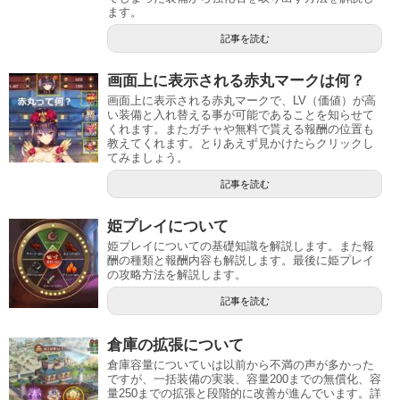
ます。
記事を読む
画面上に表示される赤丸マークは何？
画面上に表示される赤丸マークで、LV（価値）が高
い装備と入れ替える事が可能であることを知らせて
くれます。またガチャや無料で貰える報酬の位置も
教えてくれます。とりあえず見かけたらクリックし
てみましょう。
記事を読む
姫プレイについて
姫プレイについての基礎知識を解説します。また報
酬の種類と報酬内容も解説します。最後に姫プレイ
の攻略方法を解説します。
記事を読む
倉庫の拡張について
倉庫容量についていは以前から不満の声が多かった
ですが、一括装備の実装、容量200までの無償化、容
量250までの拡張と段階的に改善が進んでいます。詳