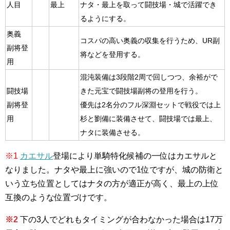
人目
最上
ナタ・最上を取って闘技場・城で活躍でき
るようにする。
奥義
コスパの高い奥義の収集を行うため、UR副
副将登
将などを登用する。
用
混沌装備は3段階2周で回しつつ、余裕がで
闘技場
きた元宝で闘技場副将の登用を行う。
副将登
優先は2名分のフル深淵セットで戦役では上
用
杉と劉備に装備させて、闘技場では最上、
ナタに装備させる。
※1
カエサル
登場により単騎特化候補の一位はカエサルと
なりました。ナタや最上に強いので1位ですが、城の防衛と
いう立ち位置としてはナタの方が適正が高く、最上の上位
互換のような位置づけです。
※2
下の3人でどれもタイミングが合わなかった場合は17万