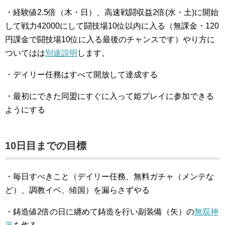
・経験値2.5倍（木・日）、高速戦闘収益2倍(水・土)に開始
して戦力42000にして闘技場10位以内に入る（無課金・120
円課金で闘技場10位に入る最後のチャンスです）やり方に
ついてはは
別途説明
します。
・デイリー任務はすべて開放して達成する
・最初にできた同盟にすぐに入って姫プレイに参加できる
ようにする
10日目までの目標
・毎日すべきこと（デイリー任務、無料ガチャ（メンテな
ど）、調教イベ、傾国）を漏らさずやる
・鋳造値2倍の日に纏めて鋳造を行い副装備（矢）の
無双神