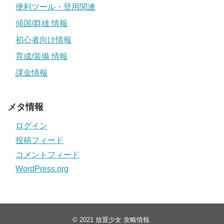
便利ツール・登用関連
傾国/群雄 情報
初心者向け情報
育成/装備 情報
課金情報
メタ情報
ログイン
投稿フィード
コメントフィード
WordPress.org
© 2021
放置少女 攻略情報
.