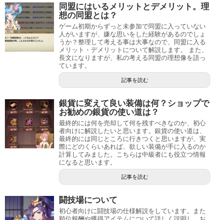
同盟にはいるメリットとデメリット。理
想の同盟とは？
ゲーム初期からずっと未参加で同盟に入っていない
人がいますが、嫌な思いをした経験があるのでしょ
うか？整理して考える事は大事なので、同盟に入る
メリット・デメリットについて解説します。 また、
長文になりますが、私の考える同盟の理想像を語っ
ています。
記事を読む
銀貨に変えて良い装備は何？ショップで
お勧めの銀貨の使い道は？
最終的には何を売却して何を残すべきなのか、初心
者向けに解説したいと思います。銀貨の使い道は、
最終的には同じところに行きつくと思いますが、実
際にどのくらいあれば、欲しい装備が手に入るのか
計算してみました。こちらは中級者にも役立つ情報
になると思います。
記事を読む
闘技場について
初心者向けに闘技場の仕様解説をしています。また
順位報酬や獲得アイテムについて詳しく説明し、お