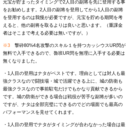
元宝が貯まったタイミングで2人目の副将を先に登用する事
をお勧めします。2人目の副将を登用してから1人目の副将
を登用するのは我慢が必要ですが、元宝を貯める期間を考
えると、他の副将を取るよりは良いと思います。（重課金
者はそこまで考える必要は無いですが。）
※3
撃砕80%4名攻撃のスキル１を持つカッシウスUR閃が
無料で入手できるので、魯班UR閃を無理に入手する必要は
無くなりました。
・1人目の登用はナタがベストです。理由としては対人も最
強クラスなので闘技場・城で活躍できる上に、城の防衛も
最強クラスなので事前駐屯だけでもかなり貢献できるから
です。城の防衛ができる場合は戦役が苦手な副将が多いの
ですが、ナタは全部完璧にできるのでどの場面でも最高の
パフォーマンスを見せてくれます。
・1人目の登用でナタがタイミングが合わなかった場合は最