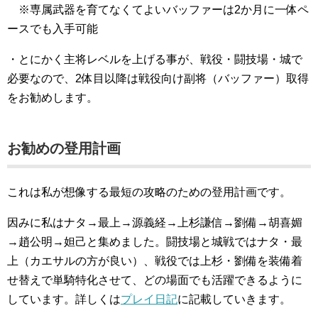
※専属武器を育てなくてよいバッファーは2か月に一体ペ
ースでも入手可能
・とにかく主将レベルを上げる事が、戦役・闘技場・城で
必要なので、2体目以降は戦役向け副将（バッファー）取得
をお勧めします。
お勧めの登用計画
これは私が想像する最短の攻略のための登用計画です。
因みに私はナタ→最上→源義経→上杉謙信→劉備→胡喜媚
→趙公明→妲己と集めました。闘技場と城戦ではナタ・最
上（カエサルの方が良い）、戦役では上杉・劉備を装備着
せ替えで単騎特化させて、どの場面でも活躍できるように
しています。詳しくは
プレイ日記
に記載していきます。