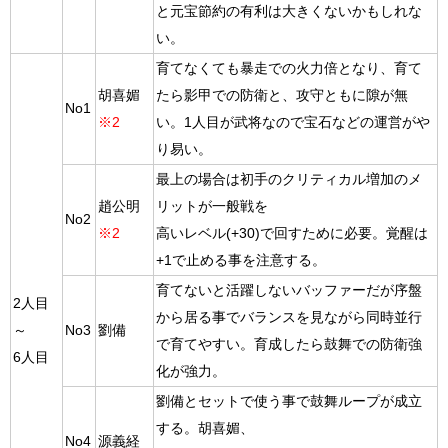
と元宝節約の有利は大きくないかもしれな
い。
育てなくても暴走での火力倍となり、育て
胡喜媚
たら影甲での防衛と、攻守ともに隙が無
No1
※2
い。1人目が武将なので宝石などの運営がや
り易い。
最上の場合は初手のクリティカル増加のメ
趙公明
リットが一般戦を
No2
※2
高いレベル(+30)で回すために必要。覚醒は
+1で止める事を注意する。
育てないと活躍しないバッファーだが序盤
2人目
から居る事でバランスを見ながら同時並行
～
No3
劉備
で育てやすい。育成したら鼓舞での防衛強
6人目
化が強力。
劉備とセットで使う事で鼓舞ループが成立
する。胡喜媚、
No4
源義経